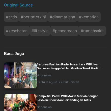
Original Source
#
artis
#
beritaterkini
#
dinamariana
#
kematian
#
kesehatan
#
lifestyle
#
pencernaan
#
rumahsakit
Baca Juga
Serunya Fashion Padel Nusantara WBI, Ivan
Gunawan hingga Wulan Guritno Turut Hadi....
sindonews
Sabtu, 8 Agustus 2026 - 08:38
Kompetisi Padel WBI Makin Meriah dengan
Fashion Show dan Pertandingan Artis
sindonews