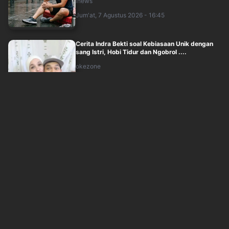
inews
Jum'at, 7 Agustus 2026 - 16:45
Cerita Indra Bekti soal Kebiasaan Unik dengan
sang Istri, Hobi Tidur dan Ngobrol ....
okezone
Jum'at, 7 Agustus 2026 - 16:05
Mitos Jamur Kancing Picu Asam Urat, Guru
Besar UI Ungkap Fakta Ini
inews
Jum'at, 7 Agustus 2026 - 15:59
Menkes Budi Ajak Ganti Nasi dengan Kimpul,
Cocok untuk Penderita Diabetes
inews
Jum'at, 7 Agustus 2026 - 16:10