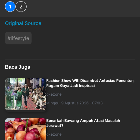
1
2
Original Source
#
lifestyle
Baca Juga
Fashion Show WBI Disambut Antusias Penonton,
Ragam Gaya Jadi Inspirasi
okezone
Minggu, 9 Agustus 2026 - 07:03
Benarkah Bawang Ampuh Atasi Masalah
Jerawat?
okezone