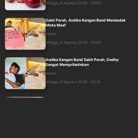
Minggu, 9 Agustus 2026 - 06:03
Sakit Parah, Andika Kangen Band Mendadak
Minta Maaf
inews
Minggu, 9 Agustus 2026 - 05:56
Andika Kangen Band Sakit Parah, Dodhy:
Sangat Memprihatinkan
inews
Minggu, 9 Agustus 2026 - 05:19
Wali Guncang The Sounds Project 2026, Ribuan
Penonton Ikut Bernyanyi
sindonews
Minggu, 9 Agustus 2026 - 02:49