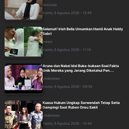
okezone
Kamis, 6 Agustus 2026 - 12:46
Selamat! Irish Bella Umumkan Hamil Anak Haldy
Sabri
inews
Kamis, 6 Agustus 2026 - 11:19
Aruna dan Nakei Idol Buka-bukaan Soal Fakta
Unik Mereka yang Jarang Diketahui Pen....
sindonews
Kamis, 6 Agustus 2026 - 09:39
Kuasa Hukum Ungkap Sarwendah Tetap Setia
Dampingi Saat Ruben Onsu Sakit
sindonews
Kamis, 6 Agustus 2026 - 10:40