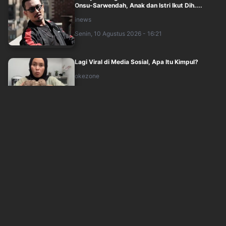
Onsu-Sarwendah, Anak dan Istri Ikut Dih....
inews
Senin, 10 Agustus 2026 - 16:21
Lagi Viral di Media Sosial, Apa Itu Kimpul?
okezone
Senin, 10 Agustus 2026 - 16:04
Fenomena Love Scamming di Indonesia, 3.494
Kasus Dilaporkan dalam Setahun
okezone
Senin, 10 Agustus 2026 - 15:05
BIGBANG Resmi Comeback! Single BiiiG Rilis 19
Agustus 2026
sindonews