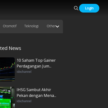
Login
Otomotif
Teknologi
Other
ated News
10 Saham Top Gainer
Perdagangan Jum...
idxchannel
IHSG Sambut Akhir
Pekan dengan Mena...
idxchannel