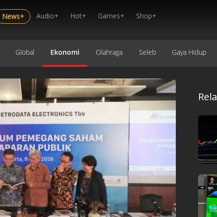
Audio+
Hot+
Games+
Shop+
News+
Global
Ekonomi
Olahraga
Seleb
Gaya Hidup
Rel