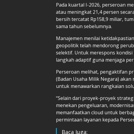
Pada kuartal I-2026, perseroan m
atau meningkat 21,4 persen secara
bersih tercatat Rp158,9 miliar, t
sama tahun sebelumnya.
Manajemen menilai ketidakpastian
geopolitik telah mendorong perub
selektif. Untuk merespons kondisi
langkah adaptif guna menjaga per
Perseroan melihat, pengaktifan 
(Badan Usaha Milik Negara) akan
untuk menawarkan rangkaian solusi
“Selain dari proyek-proyek strate
menekan pengeluaran, modernisas
memanfaatkan cloud untuk berbaga
permintaan layanan kepada Perser
Baca Juga: