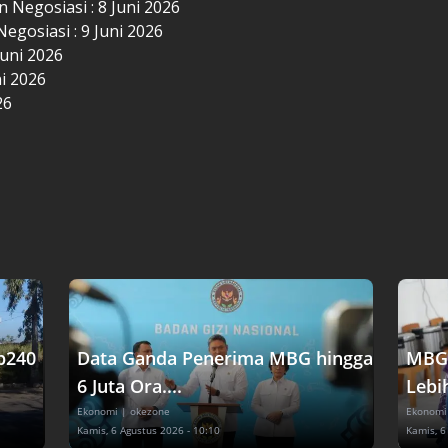
n Negosiasi : 8 Juni 2026
Negosiasi : 9 Juni 2026
Juni 2026
ni 2026
26
p240
Data Ganda Penerima MBG hingga
MBG 
6 Juta Ora....
Lebih
Ekonomi
| okezone
Ekonomi
Kamis, 6 Agustus 2026 - 10:10
Kamis, 6