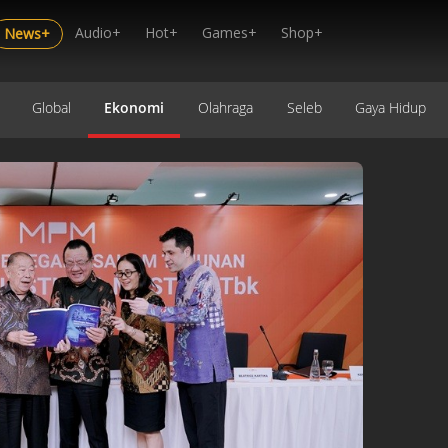
Audio+
Hot+
Games+
Shop+
News+
Global
Ekonomi
Olahraga
Seleb
Gaya Hidup