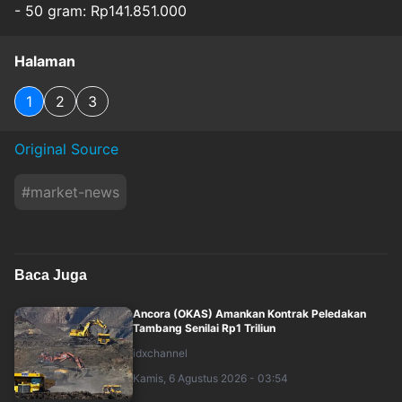
- 50 gram: Rp141.851.000
Halaman
1
2
3
Original Source
#
market-news
Baca Juga
Ancora (OKAS) Amankan Kontrak Peledakan
Tambang Senilai Rp1 Triliun
idxchannel
Kamis, 6 Agustus 2026 - 03:54