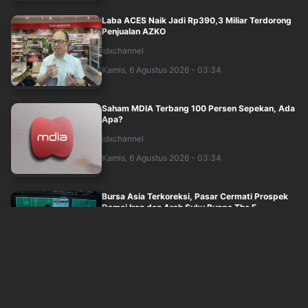
Laba ACES Naik Jadi Rp390,3 Miliar Terdorong
Penjualan AZKO
idxchannel
Kamis, 6 Agustus 2026 - 03:34
Saham MDIA Terbang 100 Persen Sepekan, Ada
Apa?
idxchannel
Kamis, 6 Agustus 2026 - 03:34
Bursa Asia Terkoreksi, Pasar Cermati Prospek
Damai Iran dan Arah Suku Bunga The F....
idxchannel
Kamis, 6 Agustus 2026 - 02:40
IHSG Hari Ini Dibuka Menguat ke 6.379, Indeks
Energi, Keuangan, hingga Teknologi ....