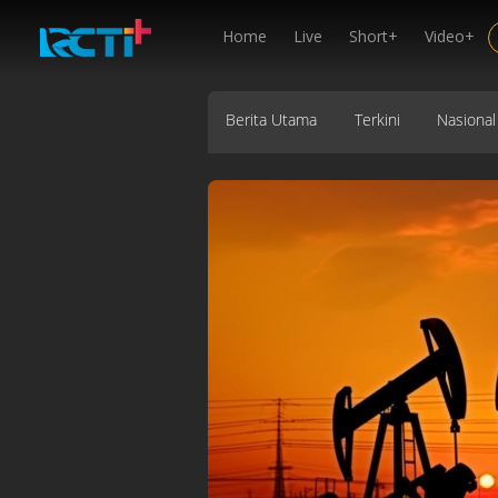
Home
Live
Short+
Video+
Berita Utama
Terkini
Nasional