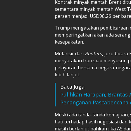
Kontrak minyak mentah Brent ditut
sementara minyak mentah West Te
persen menjadi USD98,26 per bare
Trump mengatakan pembicaraan de
memperingatkan akan ada serangan
kesepakatan.
Melansir dari
Reuters
, juru bicar
menyatakan Iran siap menyusun pr
pelayaran bersama negara-negara p
lebih lanjut.
Baca Juga:
Pulihkan Harapan, Brantas
Penanganan Pascabencana 
Meski ada tanda-tanda kemajuan, s
hati terhadap hasil negosiasi da
masih berlanjut bahkan jika AS da