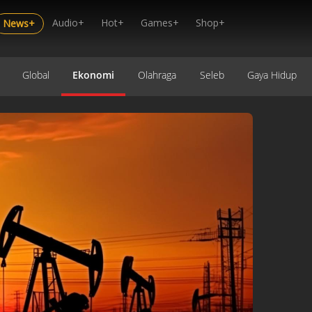
Audio+
Hot+
Games+
Shop+
News+
Global
Ekonomi
Olahraga
Seleb
Gaya Hidup