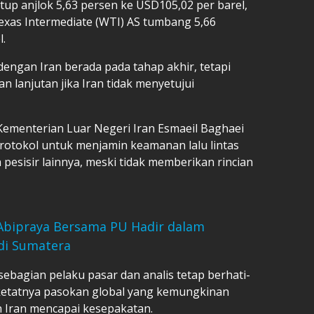
up anjlok 5,63 persen ke USD105,02 per barel,
xas Intermediate (WTI) AS tumbang 5,66
l.
ngan Iran berada pada tahap akhir, tetapi
 lanjutan jika Iran tidak menyetujui
a Kementerian Luar Negeri Iran Esmaeil Baghaei
otokol untuk menjamin keamanan lalu lintas
esisir lainnya, meski tidak memberikan rincian
 Abipraya Bersama PU Hadir dalam
di Sumatera
ebagian pelaku pasar dan analis tetap berhati-
n ketatnya pasokan global yang kemungkinan
n Iran mencapai kesepakatan.