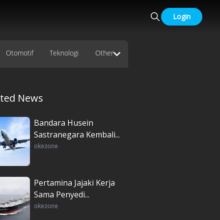
Login
Otomotif
Teknologi
Other
ated News
Bandara Husein
Sastranegara Kembali...
okezone
Pertamina Jajaki Kerja
Sama Penyedi...
okezone