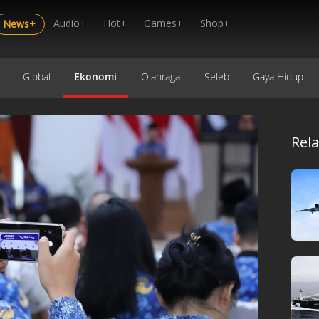
Audio+
Hot+
Games+
Shop+
News+
Global
Ekonomi
Olahraga
Seleb
Gaya Hidup
Rel