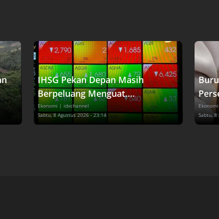
an
IHSG Pekan Depan Masih
Buru
Berpeluang Menguat....
Perse
Ekonomi
| idxchannel
Ekonomi
Sabtu, 8 Agustus 2026 - 23:14
Sabtu, 8