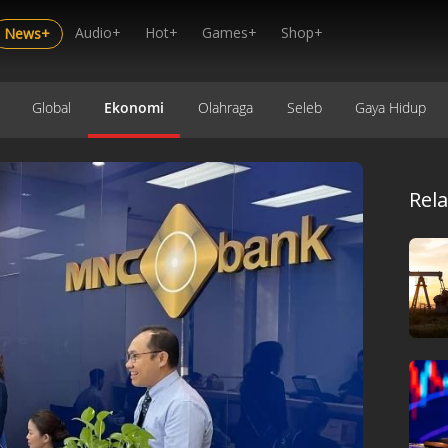
Audio+
Hot+
Games+
Shop+
News+
Global
Ekonomi
Olahraga
Seleb
Gaya Hidup
Rel