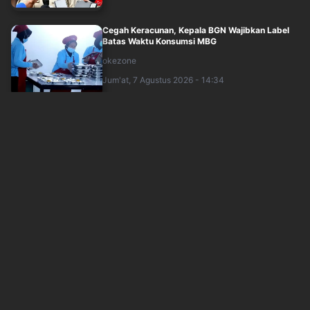
Cegah Keracunan, Kepala BGN Wajibkan Label
Batas Waktu Konsumsi MBG
okezone
Jum'at, 7 Agustus 2026 - 14:34
Proyek Hilirisasi Banyak Digarap Investor Asing,
Bahlil: Bank Kita Tak Mau Biayai
okezone
Jum'at, 7 Agustus 2026 - 14:22
950 Dapur MBG Terindikasi Tak Higienis, Kepala
BGN Ancam Tutup Permanen
okezone
Jum'at, 7 Agustus 2026 - 13:48
Sudaryono Pecat 66 Kepala SPPG, Terlibat Judi
Online hingga Minta-MInta Uang