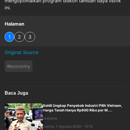
mengoptimalkan program diskon tambah daya listrik
ini.
Halaman
1
2
3
Original Source
#
economy
Baca Juga
Bahlil Ungkap Penyebab Industri Pilih Vietnam,
Harga Tanah Hanya Rp600 Ribu per M....
okezone
Jum'at, 7 Agustus 2026 - 15:10