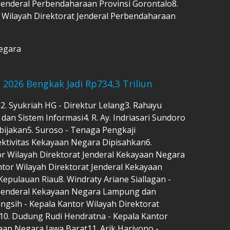
Jenderal Perbendaharaan Provinsi Gorontalo8.
 Wilayah Direktorat Jenderal Perbendaharaan
Negara
 2026 Bengkak Jadi Rp734,3 Triliun
an2. Syukriah HG - Direktur Lelang3. Rahayu
dan Sistem Informasi4. R. Ay. Indriasari Sundoro
bijakan5. Suroso - Tenaga Pengkaji
Efektivitas Kekayaan Negara Dipisahkan6.
r Wilayah Direktorat Jenderal Kekayaan Negara
antor Wilayah Direktorat Jenderal Kekayaan
epulauan Riau8. Windraty Ariane Siallagan -
t Jenderal Kekayaan Negara Lampung dan
gsih - Kepala Kantor Wilayah Direktorat
10. Dudung Rudi Hendratna - Kepala Kantor
aan Negara Jawa Barat11. Arik Hariyono -