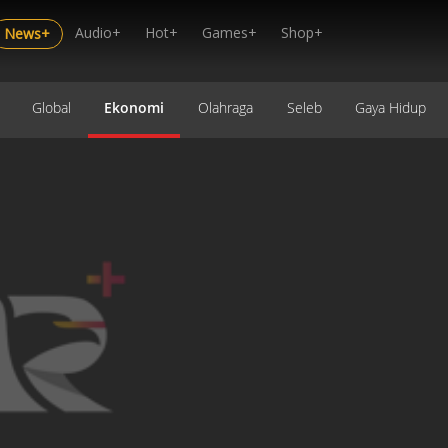
Audio+
Hot+
Games+
Shop+
News+
Global
Ekonomi
Olahraga
Seleb
Gaya Hidup