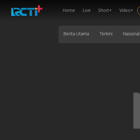
Home
Live
Short+
Video+
Berita Utama
Terkini
Nasional