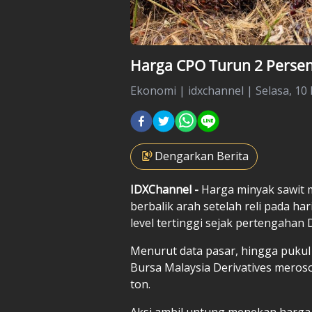
Harga CPO Turun 2 Persen
Ekonomi
|
idxchannel |
Selasa, 10
Dengarkan Berita
IDXChannel -
Harga minyak sawit m
berbalik arah setelah reli pada 
level tertinggi sejak pertengahan
Menurut data pasar, hingga pukul 
Bursa Malaysia Derivatives merosot
ton.
Aksi ambil untung menekan harga 