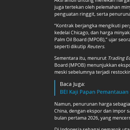
juga tertekan oleh pelemahan miny
penguatan ringgit, serta penurun
“Kontrak berjangka mengikuti per
kedelai Chicago, dan harga minya
Palm Oil Board (MPOB),” ujar seor
seperti dikutip
Reuters
.
Sementara itu, menurut
Trading E
Board (MPOB) menunjukkan ekspor
meski sebelumnya terjadi restockin
Baca Juga:
BEI Kaji Papan Pemantauan 
Namun, penurunan harga sebagian
China, dengan ekspor dan impor 
bulan pertama 2026, yang mencer
Di Indonesia sebagai pemasok ut