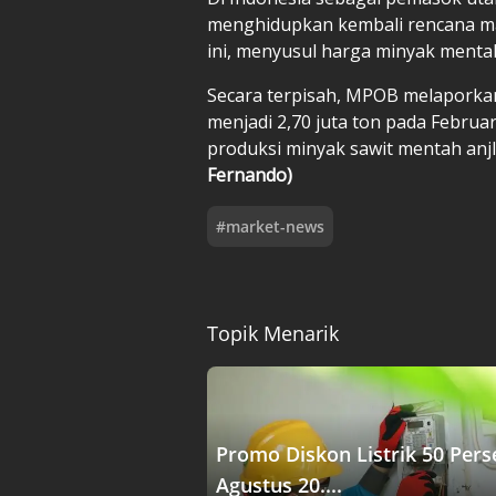
menghidupkan kembali rencana ma
ini, menyusul harga minyak mentah
Secara terpisah, MPOB melaporkan
menjadi 2,70 juta ton pada Februa
produksi minyak sawit mentah anjl
Fernando)
#
market-news
Topik Menarik
Promo Diskon Listrik 50 Pers
Agustus 20....