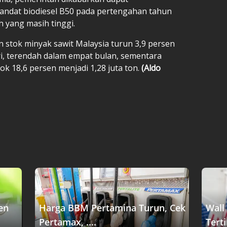
ndat biodiesel B50 pada pertengahan tahun
 yang masih tinggi.
 stok minyak sawit Malaysia turun 3,9 persen
ri, terendah dalam empat bulan, sementara
ok 18,6 persen menjadi 1,28 juta ton.
(Aldo
en
Harga BBM Pertamina Turun, Cek
Wall
Pertamax, ....
Terti