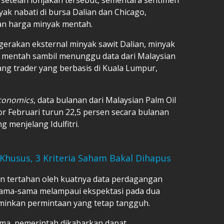
ak nabati di bursa Dalian dan Chicago,
an harga minyak mentah.
gerakan eksternal minyak sawit Dalian, minyak
k mentah sambil menunggu data dari Malaysian
ang trader yang berbasis di Kuala Lumpur,
conomics
, data bulanan dari Malaysian Palm Oil
 Februari turun 22,5 persen secara bulanan
g menjelang Idulfitri.
Khusus, 3 Kriteria Saham Bakal Dihapus
 tertahan oleh kuatnya data perdagangan
sama-sama melampaui ekspektasi pada dua
minkan permintaan yang tetap tangguh.
ama, pemerintah dikabarkan dapat