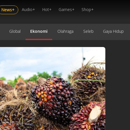
Audio+
Hot+
Games+
Shop+
News+
Global
Ekonomi
Olahraga
Seleb
Gaya Hidup