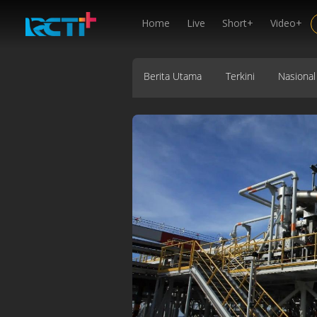
Home
Live
Short+
Video+
Berita Utama
Terkini
Nasional