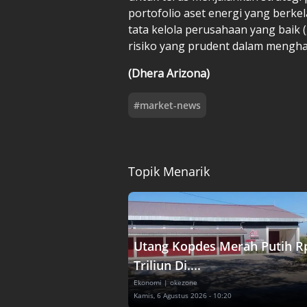
portofolio aset energi yang berke
tata kelola perusahaan yang baik
risiko yang prudent dalam menghad
(Dhera Arizona)
#
market-news
Topik Menarik
Utang Kopdes Merah Putih R
Triliun Di....
Ekonomi
| okezone
Kamis, 6 Agustus 2026 - 10:20