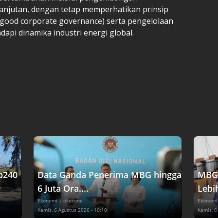
lanjutan, dengan tetap memperhatikan prinsip
 (good corporate governance) serta pengelolaan
api dinamika industri energi global.
p240
Data Ganda Penerima MBG hingga
MBG 
6 Juta Ora....
Lebih
Ekonomi
| okezone
Ekonomi
Kamis, 6 Agustus 2026 - 10:10
Kamis, 6