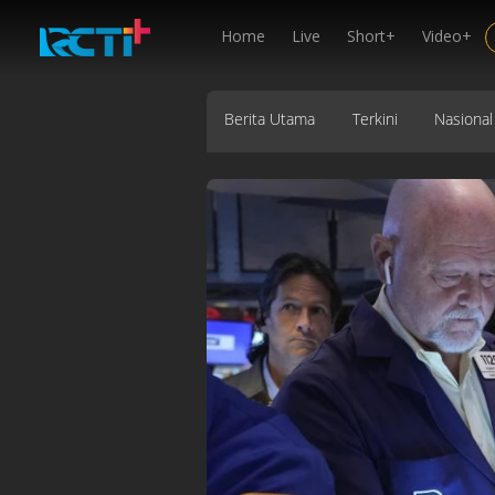
Home
Live
Short+
Video+
Berita Utama
Terkini
Nasional