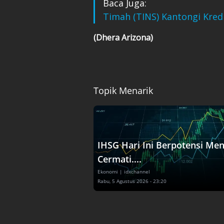
Baca Juga:
Timah (TINS) Kantongi Kred
(Dhera Arizona)
Topik Menarik
IHSG Hari Ini Berpotensi Men
Cermati....
Ekonomi
| idxchannel
Rabu, 5 Agustus 2026 - 23:20