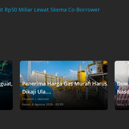
it Rp50 Miliar Lewat Skema Co-Borrower
guat,
Penerima Harga Gas Murah Harus
Dow 
Dikaji Ula....
Nasd
Ekonomi
| okezone
Ekonomi
Kamis, 6 Agustus 2026 - 05:09
Rabu, 5 