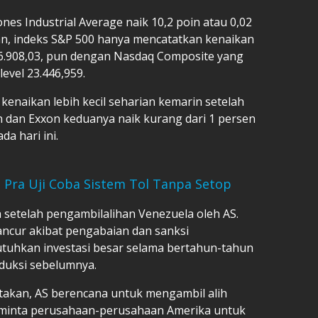
ones Industrial Average naik 10,2 poin atau 0,02
an, indeks S&P 500 hanya mencatatkan kenaikan
i 6.908,03, pun dengan Nasdaq Composite yang
level 23.446,959.
enaikan lebih kecil seharian kemarin setelah
n dan Exxon keduanya naik kurang dari 1 persen
a hari ini.
 Pra Uji Coba Sistem Tol Tanpa Setop
 setelah pengambilalihan Venezuela oleh AS.
ancur akibat pengabaian dan sanksi
tuhkan investasi besar selama bertahun-tahun
duksi sebelumnya.
akan, AS berencana untuk mengambil alih
eminta perusahaan-perusahaan Amerika untuk