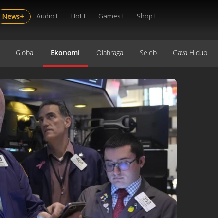
Audio+
Hot+
Games+
Shop+
News+
Global
Ekonomi
Olahraga
Seleb
Gaya Hidup