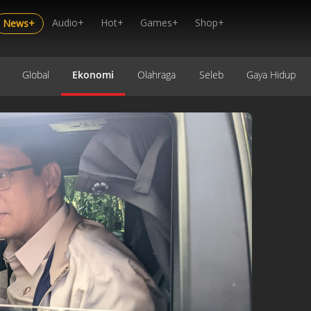
Audio+
Hot+
Games+
Shop+
News+
Global
Ekonomi
Olahraga
Seleb
Gaya Hidup