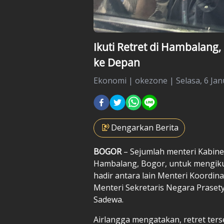
Ikuti Retret di Hambalan
ke Depan
Ekonomi
|
okezone |
Selasa, 6 Jan
Dengarkan Berita
BOGOR
– Sejumlah menteri Kabine
Hambalang, Bogor, untuk mengikuti 
hadir antara lain Menteri Koordin
Menteri Sekretaris Negara Praset
Sadewa.
Airlangga mengatakan, retret ter