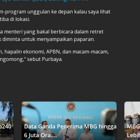
am-program unggulan ke depan kalau saya lihat
ba di lokasi.
menteri yang bakal berbicara dalam retret
ak diminta untuk menyampaikan paparan.
m, hapalin ekonomi, APBN, dan macam-macam,
 ngomong," sebut Purbaya.
p240
Data Ganda Penerima MBG hingga
MBG 
6 Juta Ora....
Lebih