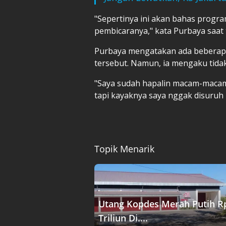
"Sepertinya ini akan bahas progr
pembicaranya," kata Purbaya saat ti
Purbaya mengatakan ada beberapa 
tersebut. Namun, ia mengaku tid
"Saya sudah hapalin macam-maca
tapi kayaknya saya nggak disuruh
Topik Menarik
Utang Kopdes Merah Putih R
Triliun Di....