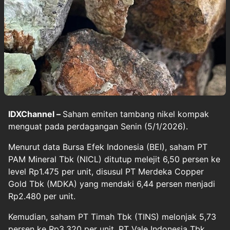
IDXChannel –
Saham emiten tambang nikel kompak
menguat pada perdagangan Senin (5/1/2026).
Menurut data Bursa Efek Indonesia (BEI), saham PT
PAM Mineral Tbk (NICL) ditutup melejit 6,50 persen ke
level Rp1.475 per unit, disusul PT Merdeka Copper
Gold Tbk (MDKA) yang mendaki 6,44 persen menjadi
Rp2.480 per unit.
Kemudian, saham PT Timah Tbk (TINS) melonjak 5,73
persen ke Rp3.320 per unit, PT Vale Indonesia Tbk