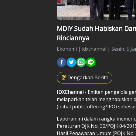
MDIY Sudah Habiskan Dana 
Rinciannya
Ekonomi
|
idxchannel |
Senin, 5 Ja
Dengarkan Berita
IDXChannel
- Emiten pengelola ger
melaporkan telah menghabiskan 
(initial public offering/IPO) sebes
Laporan ini dalam rangka memenu
Peraturan OJK No. 30/POJK.04/20
Hasil Penawaran Umum (POJK No. 3