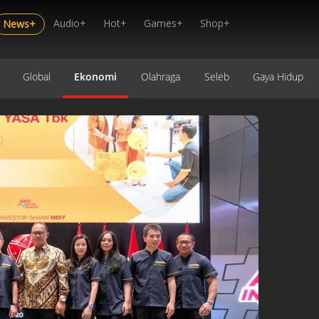
Audio+
Hot+
Games+
Shop+
News+
Global
Ekonomi
Olahraga
Seleb
Gaya Hidup