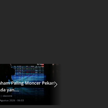
aham Paling Moncer Pekan
Jasa Marga (JSMR)
Ada yan....
Pendanaan Rp1,56 T
| okezone
Ekonomi
| idxchannel
 Agustus 2026 - 06:03
Sabtu, 8 Agustus 2026 - 06:24