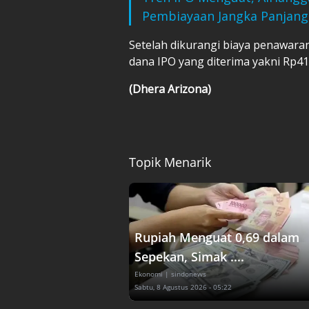
Pembiayaan Jangka Panjang
Setelah dikurangi biaya penawaran
dana IPO yang diterima yakni Rp410
(Dhera Arizona)
Topik Menarik
Rupiah Menguat 0,69 dalam
Sepekan, Simak ....
Ekonomi
| sindonews
Sabtu, 8 Agustus 2026 - 05:22