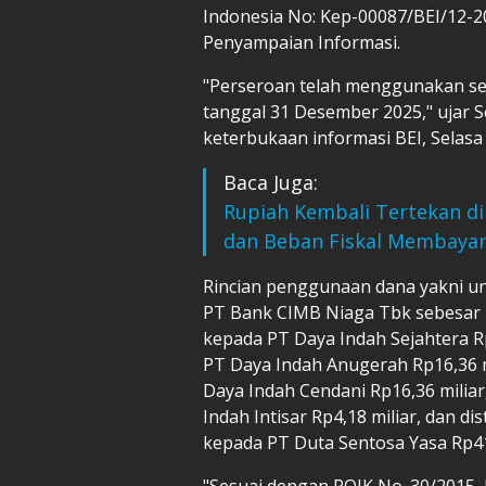
Indonesia No: Kep-00087/BEI/12-2
Penyampaian Informasi.
"Perseroan telah menggunakan se
tanggal 31 Desember 2025," ujar 
keterbukaan informasi BEI, Selasa 
Baca Juga:
Rupiah Kembali Tertekan di
dan Beban Fiskal Membaya
Rincian penggunaan dana yakni u
PT Bank CIMB Niaga Tbk sebesar Rp
kepada PT Daya Indah Sejahtera Rp
PT Daya Indah Anugerah Rp16,36 mi
Daya Indah Cendani Rp16,36 miliar
Indah Intisar Rp4,18 miliar, dan di
kepada PT Duta Sentosa Yasa Rp41,
"Sesuai dengan POJK No. 30/2015,