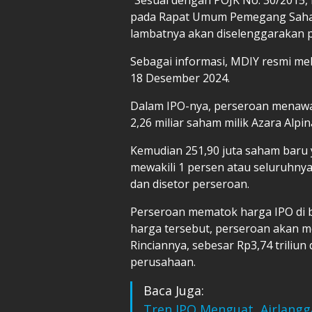
pada Rapat Umum Pemegang Saha
lambatnya akan diselenggarakan pa
Sebagai informasi, MDIY resmi mela
18 Desember 2024.
Dalam IPO-nya, perseroan menawar
2,26 miliar saham milik Azara Alpi
Kemudian 251,90 juta saham baru 
mewakili 1 persen atau seluruhny
dan disetor perseroan.
Perseroan mematok harga IPO di 
harga tersebut, perseroan akan me
Rinciannya, sebesar Rp3,74 triliun
perusahaan.
Baca Juga:
Tren IPO Menguat, Airlangg