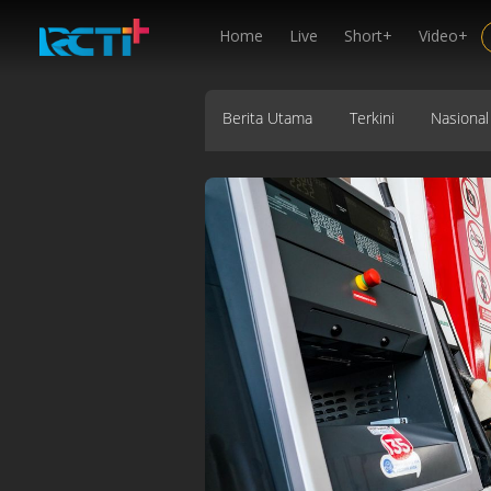
Home
Live
Short+
Video+
Berita Utama
Terkini
Nasional