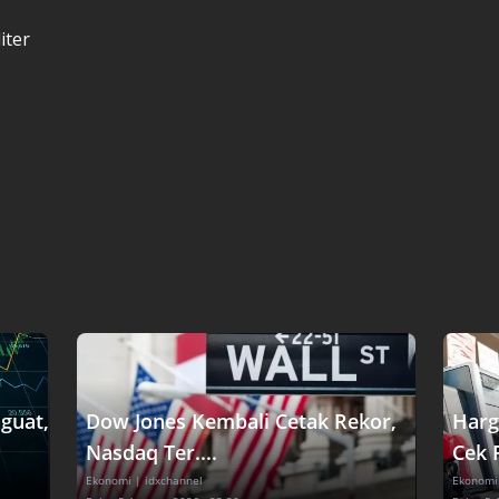
iter
guat,
Dow Jones Kembali Cetak Rekor,
Harg
Nasdaq Ter....
Cek P
Ekonomi
| idxchannel
Ekonomi