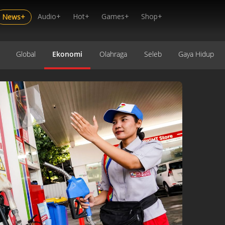
Audio+
Hot+
Games+
Shop+
News+
Global
Ekonomi
Olahraga
Seleb
Gaya Hidup