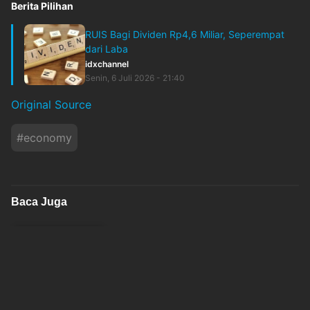
Berita Pilihan
RUIS Bagi Dividen Rp4,6 Miliar, Seperempat
dari Laba
idxchannel
Senin, 6 Juli 2026 - 21:40
Original Source
#
economy
Baca Juga
PU Tangani 492 Titik Kekeringan, Air Bersih
Disalurkan ke 155 Ribu Warga
okezone
Kamis, 6 Agustus 2026 - 13:14