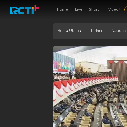
Home
Live
Short+
Video+
Berita Utama
Terkini
Nasional