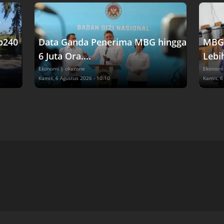
p240
Data Ganda Penerima MBG hingga
MBG 
6 Juta Ora....
Lebih
Ekonomi
| okezone
Ekonomi
Kamis, 6 Agustus 2026 - 10:10
Kamis, 6