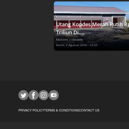
Utang Kopdes Merah Putih R
Triliun Di....
Ekonomi
| okezone
Kamis, 6 Agustus 2026 - 10:20
PRIVACY POLICY
TERMS & CONDITIONS
CONTACT US