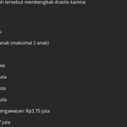
lah tersebut membengkak drastis karena
u
anak (maksimal 2 anak)
iwa
uta
uta
uta
engawasan: Rp3,75 juta
 juta