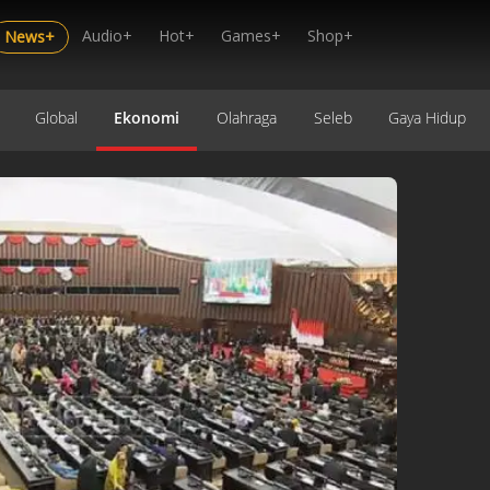
Audio+
Hot+
Games+
Shop+
News+
Global
Ekonomi
Olahraga
Seleb
Gaya Hidup