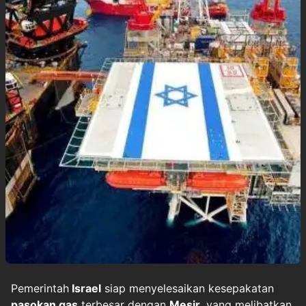
Pemerintah
Israel
siap menyelesaikan kesepakatan
pasokan gas
terbesar dengan
Mesir
, yang melibatkan