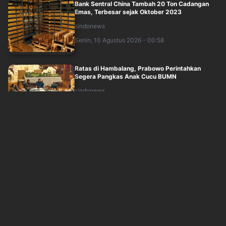
Bank Sentral China Tambah 20 Ton Cadangan
Emas, Terbesar sejak Oktober 2023
sindonews
Senin, 10 Agustus 2026 - 00:58
Ratas di Hambalang, Prabowo Perintahkan
Segera Pangkas Anak Cucu BUMN
sindonews
Senin, 10 Agustus 2026 - 01:36
Krisis Minyak Global Memburuk, G7 Gelar
Pertemuan Darurat
sindonews
Senin, 10 Agustus 2026 - 02:33
Pembiayaan Jalan Tol, ATI: Kurangi Beban
APBN, Perbesar Peran Swasta
sindonews