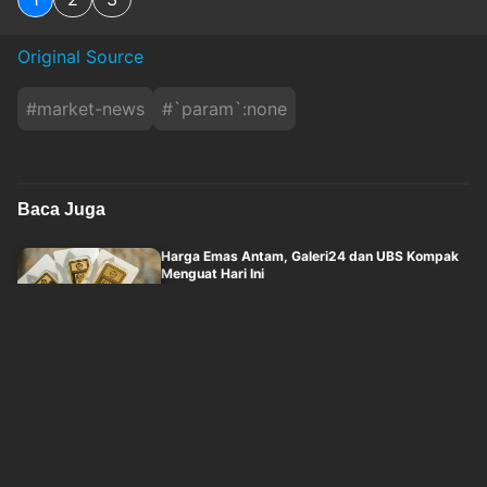
Original Source
#
market-news
#
`param`:none
Baca Juga
Harga Emas Antam, Galeri24 dan UBS Kompak
Menguat Hari Ini
idxchannel
Minggu, 9 Agustus 2026 - 08:04
Harga CPO Naik 0,73 Persen Sepekan
idxchannel
Minggu, 9 Agustus 2026 - 08:04