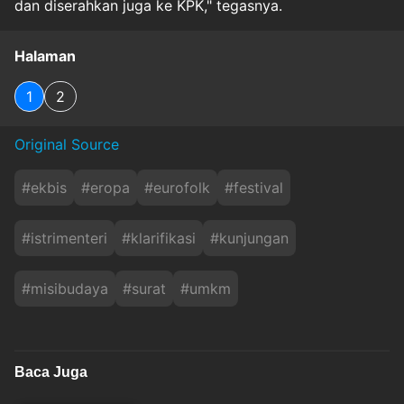
dan diserahkan juga ke KPK," tegasnya.
Halaman
1
2
Original Source
#
ekbis
#
eropa
#
eurofolk
#
festival
#
istrimenteri
#
klarifikasi
#
kunjungan
#
misibudaya
#
surat
#
umkm
Baca Juga