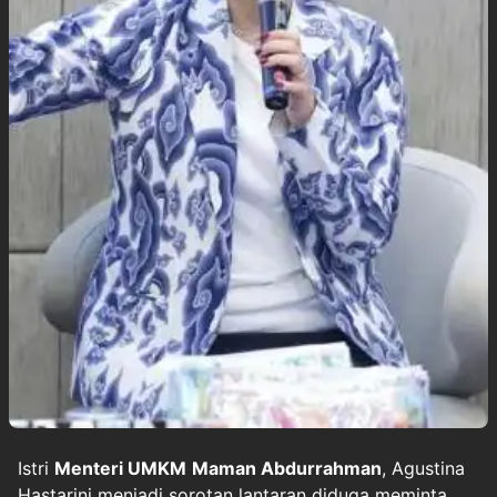
Istri
Menteri UMKM
Maman Abdurrahman
, Agustina
Hastarini menjadi sorotan lantaran diduga meminta