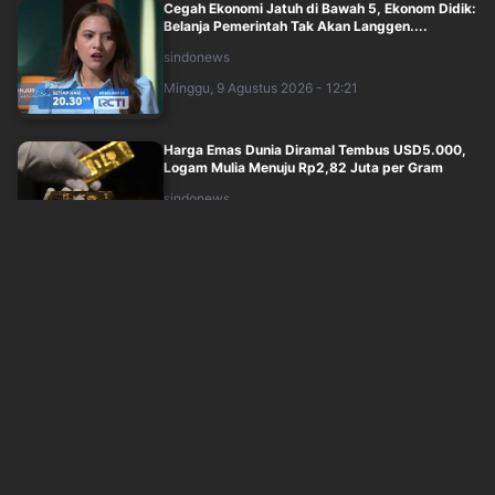
Cegah Ekonomi Jatuh di Bawah 5, Ekonom Didik:
Belanja Pemerintah Tak Akan Langgen....
sindonews
Minggu, 9 Agustus 2026 - 12:21
Harga Emas Dunia Diramal Tembus USD5.000,
Logam Mulia Menuju Rp2,82 Juta per Gram
sindonews
Minggu, 9 Agustus 2026 - 08:08
Pertamina Patra Niaga Kembangkan Usaha Hasil
Laut di Kampung Tua Terih
sindonews
Minggu, 9 Agustus 2026 - 09:16
IYF 2026, Jasaraharja Putera Perkuat
Pengelolaan Risiko Maritim Sektor Wisata
sindonews