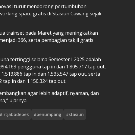
ovasi turut mendorong pertumbuhan
orking space gratis di Stasiun Cawang sejak
dua trainset pada Maret yang meningkatkan
menjadi 366, serta pembagian takjil gratis
una tertinggi selama Semester I 2025 adalah
94.163 pengguna tap in dan 1.805.717 tap out,
1.513.886 tap in dan 1.535.547 tap out, serta
tap in dan 1.150.324 tap out.
embangkan agar lebih adaptif, nyaman, dan
a,” ujarnya.
#
lrtjabodebek
#
penumpang
#
stasiun