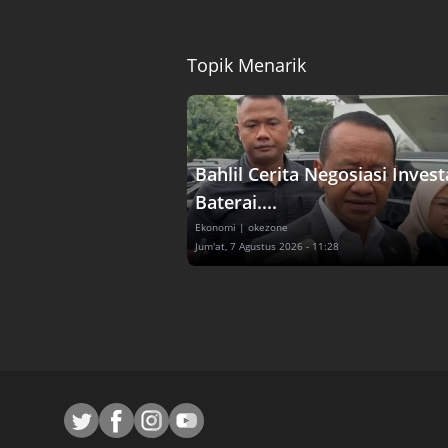
Topik Menarik
Bahlil Cerita Negosiasi Invest
Baterai....
Ekonomi
| okezone
Jum'at, 7 Agustus 2026 - 11:28