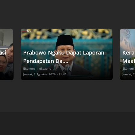
asi
Prabowo Ngaku Dapat Laporan
Kera
Pendapatan Da....
Maaf
Ekonomi
| okezone
Ekonomi
Jum'at, 7 Agustus 2026 - 11:45
Jum'at, 