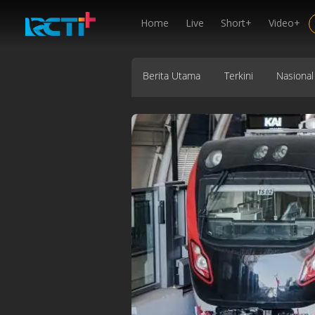
Home
Live
Short+
Video+
Berita Utama
Terkini
Nasional