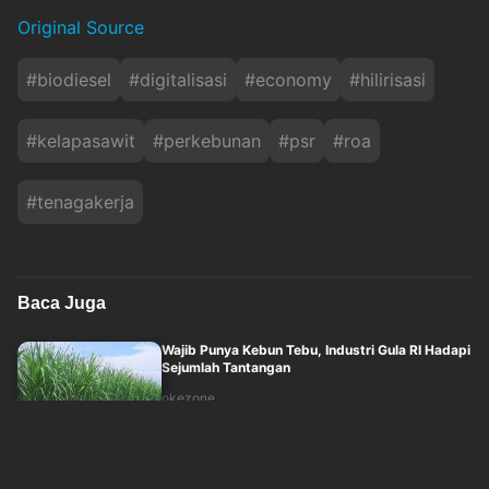
Original Source
#
biodiesel
#
digitalisasi
#
economy
#
hilirisasi
#
kelapasawit
#
perkebunan
#
psr
#
roa
#
tenagakerja
Baca Juga
Wajib Punya Kebun Tebu, Industri Gula RI Hadapi
Sejumlah Tantangan
okezone
Kamis, 6 Agustus 2026 - 01:51