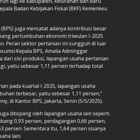
turun lagi ke kabupaten, kelurahan dan baru
Kepala Badan Kebijakan Fiskal (BKF) Kemenkeu
 (BPS) juga mencatat adanya kontribusi besar
opang pertumbuhan ekonomi triwulan I-2025
n. Peran sektor pertanian ini sungguh di luar
sumsi.Kepala BPS, Amalia Adininggar
ari sisi produksi, lapangan usaha pertanian
, yaitu sebesar 1,11 persen terhadap total
uhan pada kuartal I-2025, lapangan usaha
uhan terbesar, yaitu sebesar 1,11 persen,"
ny, di Kantor BPS, Jakarta, Senin (5/5/2025).
uga ditopang oleh lapangan usaha lain seperti
bang 0,93 persen, perdagangan 0,66 persen,
53 persen. Sementara itu, 1,64 persen sisanya
aha lain.