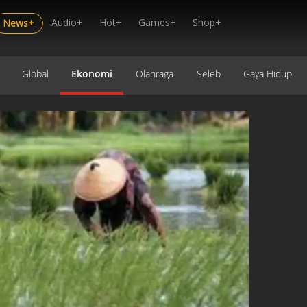
Audio+
Hot+
Games+
Shop+
News+
Global
Ekonomi
Olahraga
Seleb
Gaya Hidup