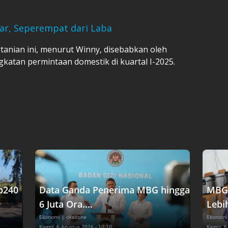
iar, Seperempat dari Laba
anian ini, menurut Winny, disebabkan oleh
katan permintaan domestik di kuartal I-2025.
p240
Data Ganda Penerima MBG hingga
MBG 
6 Juta Ora....
Lebih
Ekonomi
| okezone
Ekonomi
Kamis, 6 Agustus 2026 - 10:10
Kamis, 6