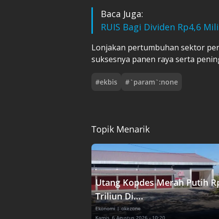
Baca Juga:
RUIS Bagi Dividen Rp4,6 Mil
Lonjakan pertumbuhan sektor pert
suksesnya panen raya serta pening
#
ekbis
#
`param`:none
Topik Menarik
Utang Kopdes Merah Putih R
Triliun Di....
Ekonomi
| okezone
Kamis, 6 Agustus 2026 - 10:20