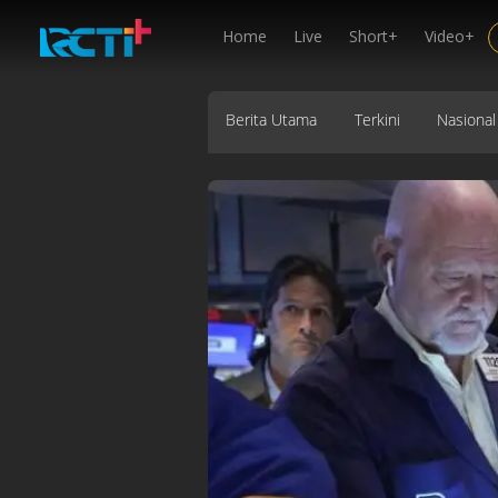
Home
Live
Short+
Video+
Berita Utama
Terkini
Nasional