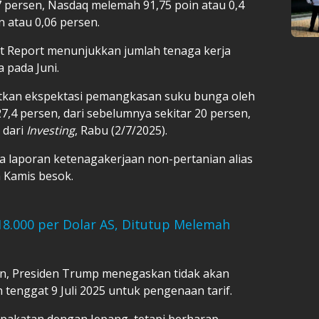
7 persen, Nasdaq melemah 91,75 poin atau 0,4
n atau 0,06 persen.
 Report menunjukkan jumlah tenaga kerja
 pada Juni.
tkan ekspektasi pemangkasan suku bunga oleh
27,4 persen, dari sebelumnya sekitar 20 persen,
 dari
Investing
, Rabu (2/7/2025).
ada laporan ketenagakerjaan non-pertanian alias
a Kamis besok.
.000 per Dolar AS, Ditutup Melemah
gan, Presiden Trump menegaskan tidak akan
enggat 9 Juli 2025 untuk pengenaan tarif.
sepakatan dengan Jepang, tetapi berharap