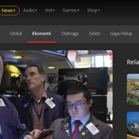
Audio+
Hot+
Games+
Shop+
News+
Global
Ekonomi
Olahraga
Seleb
Gaya Hidup
Rel