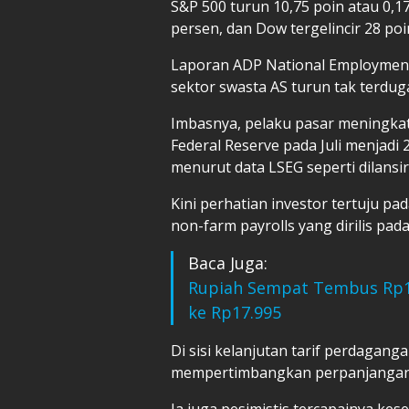
S&P 500 turun 10,75 poin atau 0,1
persen, dan Dow tergelincir 28 poi
Laporan ADP National Employment
sektor swasta AS turun tak terduga
Imbasnya, pelaku pasar meningka
Federal Reserve pada Juli menjadi 
menurut data LSEG seperti dilansir
Kini perhatian investor tertuju p
non-farm payrolls yang dirilis pad
Baca Juga:
Rupiah Sempat Tembus Rp18
ke Rp17.995
Di sisi kelanjutan tarif perdagan
mempertimbangkan perpanjangan t
Ia juga pesimistis tercapainya ke