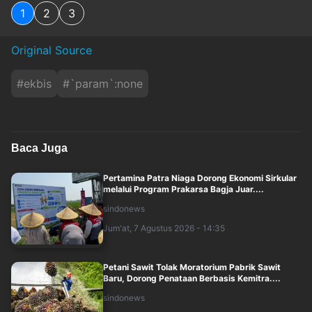
1
2
3
Original Source
#
ekbis
#
`param`:none
Baca Juga
Pertamina Patra Niaga Dorong Ekonomi Sirkular
melalui Program Prakarsa Bagja Juar....
sindonews
Jum'at, 7 Agustus 2026 - 14:35
Petani Sawit Tolak Moratorium Pabrik Sawit
Baru, Dorong Penataan Berbasis Kemitra....
sindonews