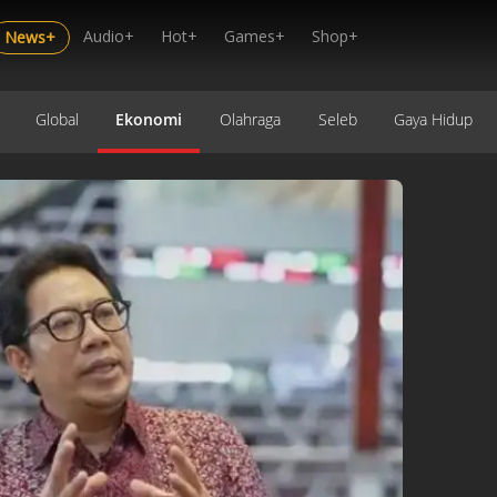
Audio+
Hot+
Games+
Shop+
News+
Global
Ekonomi
Olahraga
Seleb
Gaya Hidup