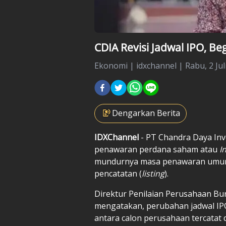
CDIA Revisi Jadwal IPO, Be
Ekonomi
|
idxchannel |
Rabu, 2 Jul
Dengarkan Berita
IDXChannel
- PT Chandra Daya Inv
penawaran perdana saham atau
I
mundurnya masa penawaran umu
pencatatan (
listing
).
Direktur Penilaian Perusahaan Bur
mengatakan, perubahan jadwal I
antara calon perusahaan tercatat d