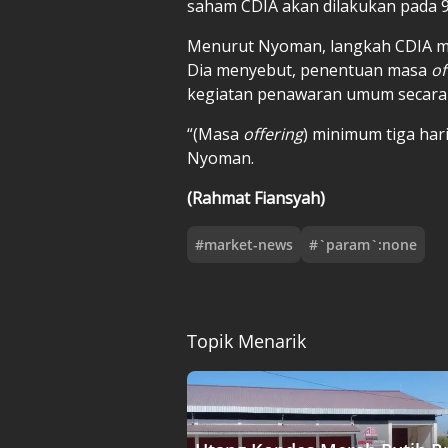
saham CDIA akan dilakukan pada 9 J
Menurut Nyoman, langkah CDIA mer
Dia menyebut, penentuan masa
of
kegiatan penawaran umum secara 
“(Masa
offering
) minimum tiga hari
Nyoman.
(Rahmat Fiansyah)
#
market-news
#
`param`:none
Topik Menarik