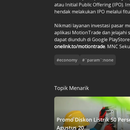
atau Initial Public Offering (IPO)
hendak melakukan IPO melalui fitu
Nikmati layanan investasi pasar 
aplikasi MotionTrade dan jelajahi
dapat diunduh di Google PlayStor
onelink.to/motiontrade
. MNC Sekur
#
economy
#
`param`:none
Topik Menarik
Promo Diskon Listrik 50 Pers
Agustus 20....