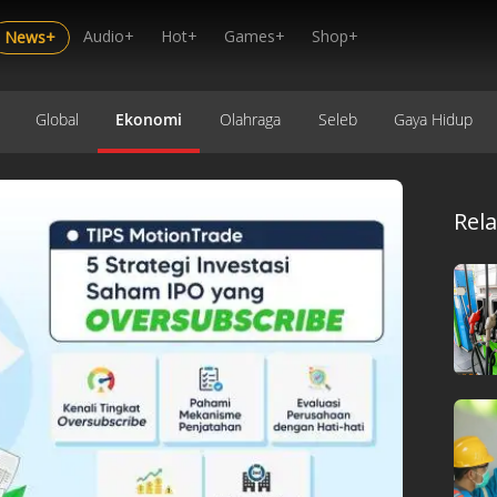
Audio+
Hot+
Games+
Shop+
News+
Global
Ekonomi
Olahraga
Seleb
Gaya Hidup
Rel