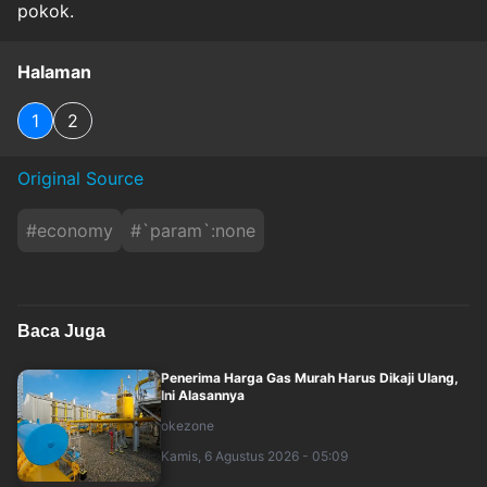
pokok.
Halaman
1
2
Original Source
#
economy
#
`param`:none
Baca Juga
Penerima Harga Gas Murah Harus Dikaji Ulang,
Ini Alasannya
okezone
Kamis, 6 Agustus 2026 - 05:09