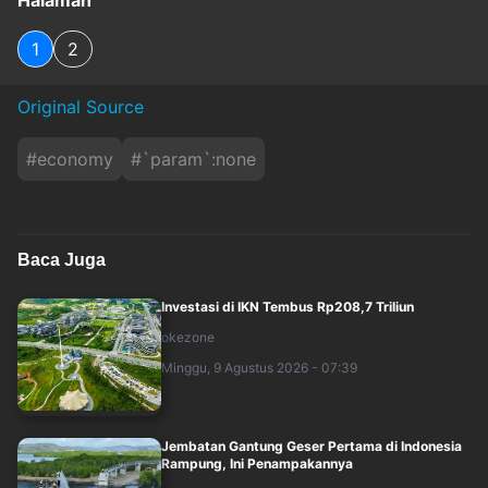
Halaman
1
2
Original Source
#
economy
#
`param`:none
Baca Juga
Investasi di IKN Tembus Rp208,7 Triliun
okezone
Minggu, 9 Agustus 2026 - 07:39
Jembatan Gantung Geser Pertama di Indonesia
Rampung, Ini Penampakannya