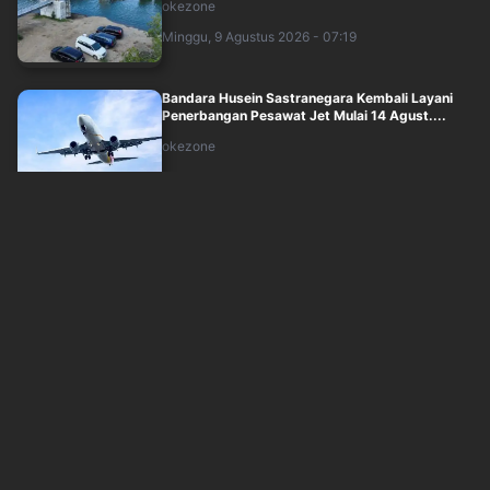
okezone
Minggu, 9 Agustus 2026 - 07:19
Bandara Husein Sastranegara Kembali Layani
Penerbangan Pesawat Jet Mulai 14 Agust....
okezone
Minggu, 9 Agustus 2026 - 06:17
Pertamina Jajaki Kerja Sama Penyediaan Awak
Kapal dengan 5 Perusahaan Maritim Chi....
okezone
Minggu, 9 Agustus 2026 - 05:44
Perusahaan dalam Bayang-Bayang Pailit, Ujian
Minat Investasi Asing
okezone
Minggu, 9 Agustus 2026 - 05:33