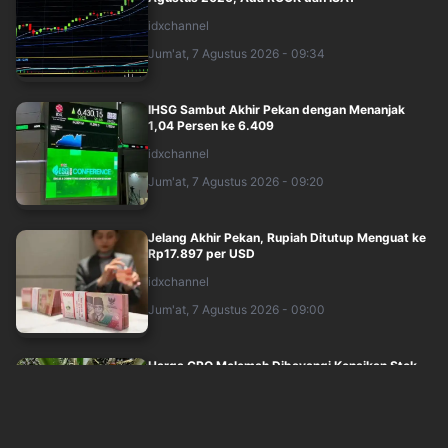
idxchannel
Jum'at, 7 Agustus 2026 - 09:34
IHSG Sambut Akhir Pekan dengan Menanjak
1,04 Persen ke 6.409
idxchannel
Jum'at, 7 Agustus 2026 - 09:20
Jelang Akhir Pekan, Rupiah Ditutup Menguat ke
Rp17.897 per USD
idxchannel
Jum'at, 7 Agustus 2026 - 09:00
Harga CPO Melemah Dibayangi Kenaikan Stok
dan Lesunya Ekspor
idxchannel
Jum'at, 7 Agustus 2026 - 08:44