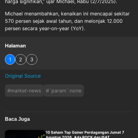
harga signifikan,” ujar Michael, Rabu (2/7/2025).
Michael menambahkan, kenaikan ini mencapai sekitar
570 persen sejak awal tahun, dan melonjak 12.000
persen secara year-on-year (YoY).
Halaman
1
2
3
Original Source
#
market-news
#
`param`:none
Baca Juga
10 Saham Top Gainer Perdagangan Jumat 7
Agustus 2026, Ada ROCK dan ISAT