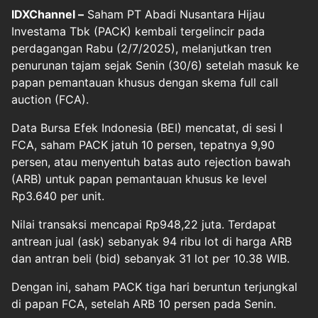
IDXChannel –
Saham PT Abadi Nusantara Hijau
Investama Tbk (PACK) kembali tergelincir pada
perdagangan Rabu (2/7/2025), melanjutkan tren
penurunan tajam sejak Senin (30/6) setelah masuk ke
papan pemantauan khusus dengan skema full call
auction (FCA).
Data Bursa Efek Indonesia (BEI) mencatat, di sesi I
FCA, saham PACK jatuh 10 persen, tepatnya 9,90
persen, atau menyentuh batas auto rejection bawah
(ARB) untuk papan pemantauan khusus ke level
Rp3.640 per unit.
Nilai transaksi mencapai Rp948,22 juta. Terdapat
antrean jual (ask) sebanyak 94 ribu lot di harga ARB
dan antran beli (bid) sebanyak 31 lot per 10.38 WIB.
Dengan ini, saham PACK tiga hari beruntun terjungkal
di papan FCA, setelah ARB 10 persen pada Senin.