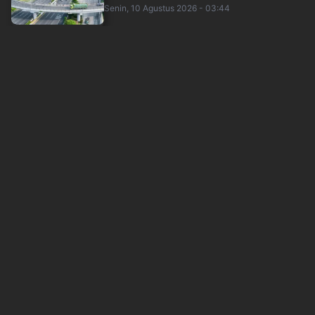
Senin, 10 Agustus 2026 - 03:44
Harga Pangan Hari Ini Serba Naik: Cabai
Rp56.100 per Kg, Daging Ayam Rp45.600
okezone
Senin, 10 Agustus 2026 - 03:22
Menko Zulhas Sebut Kopdes Merah Putih
Perkuat Ketahanan Pangan
okezone
Senin, 10 Agustus 2026 - 03:31
Pemerintah Bakal Putuskan Nama Pengganti
Perry Warjiyo, DPR Ungkap Kriteria Guber....
okezone
Senin, 10 Agustus 2026 - 02:33