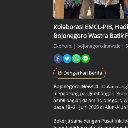
Kolaborasi EMCL-PIB, Hadi
Bojonegoro Wastra Batik F
Ekonomi
|
bojonegoro.inews.id |
S
Dengarkan Berita
Bojonegoro
.
iNews
.
id
- Dalam rang
mendorong pengembangan ekonomi 
ambil bagian dalam Bojonegoro Wa
pada 18–21 Juni 2025 di Alun-Alu
Bekerja sama dengan Pusat Inkuba
menghadirkan sebuah anjungan in