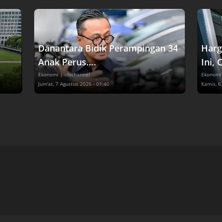
Danantara Bidik Perampingan 34
Harg
Anak Perus....
Ini, 
Ekonomi
| idxchannel
Ekonomi
Jum'at, 7 Agustus 2026 - 01:40
Kamis, 6