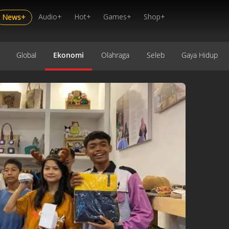
Audio+
Hot+
Games+
Shop+
News+
Global
Ekonomi
Olahraga
Seleb
Gaya Hidup