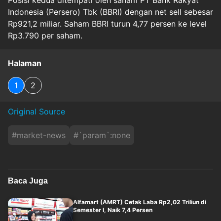
Posisi kedua ditempati oleh saham PT Bank Rakyat
Indonesia (Persero) Tbk (BBRI) dengan net sell sebesar
Rp921,2 miliar. Saham BBRI turun 4,77 persen ke level
Rp3.790 per saham.
Halaman
1
2
Original Source
#
market-news
#
`param`:none
Baca Juga
Alfamart (AMRT) Cetak Laba Rp2,02 Triliun di
Semester I, Naik 7,4 Persen