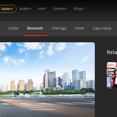
Audio+
Hot+
Games+
Shop+
News+
Global
Ekonomi
Olahraga
Seleb
Gaya Hidup
Rel