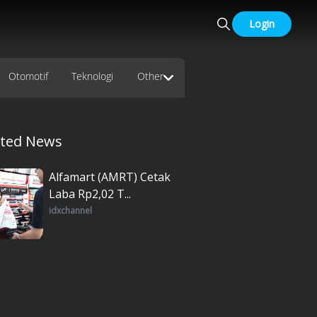
Login
Otomotif
Teknologi
Other
ated News
Alfamart (AMRT) Cetak
Laba Rp2,02 T...
idxchannel