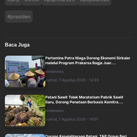
#
presiden
Baca Juga
Pertamina Patra Niaga Dorong Ekonomi Sirkular
melalui Program Prakarsa Bagja Juar....
sindonews
Jum'at, 7 Agustus 2026 - 14:35
Petani Sawit Tolak Moratorium Pabrik Sawit
Baru, Dorong Penataan Berbasis Kemitra....
sindonews
Jum'at, 7 Agustus 2026 - 14:51
Dorong Kesejahteraan Petani, TAP Group Beri