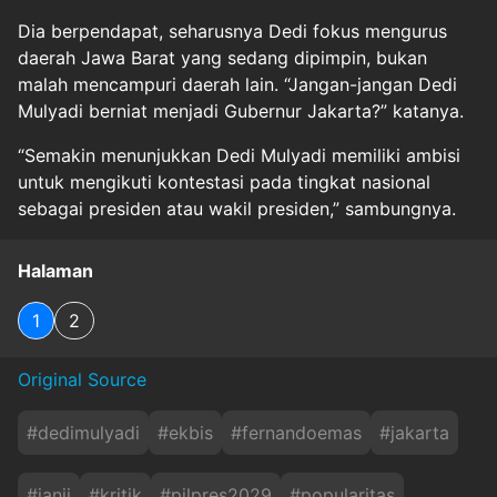
Dia berpendapat, seharusnya Dedi fokus mengurus
daerah Jawa Barat yang sedang dipimpin, bukan
malah mencampuri daerah lain. “Jangan-jangan Dedi
Mulyadi berniat menjadi Gubernur Jakarta?” katanya.
“Semakin menunjukkan Dedi Mulyadi memiliki ambisi
untuk mengikuti kontestasi pada tingkat nasional
sebagai presiden atau wakil presiden,” sambungnya.
Halaman
1
2
Original Source
#
dedimulyadi
#
ekbis
#
fernandoemas
#
jakarta
#
janji
#
kritik
#
pilpres2029
#
popularitas