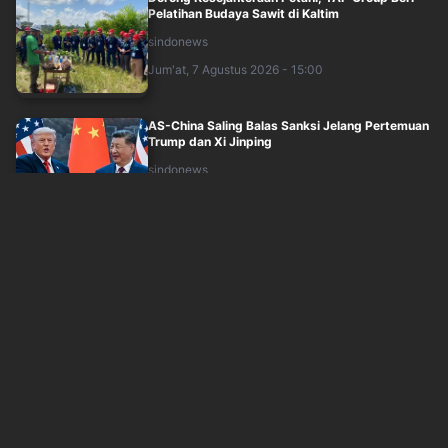
Pelatihan Budaya Sawit di Kaltim
sindonews
Jum'at, 7 Agustus 2026 - 15:00
AS-China Saling Balas Sanksi Jelang Pertemuan
Trump dan Xi Jinping
sindonews
Jum'at, 7 Agustus 2026 - 15:14
RupiahCepat Perkuat Keamanan Data Seiring
Tingginya Ancaman Siber
sindonews
Jum'at, 7 Agustus 2026 - 12:32
66 Kepala SPPG Dipecat, Terlibat Judi Online
hingga 'Hengki Pengki'
sindonews