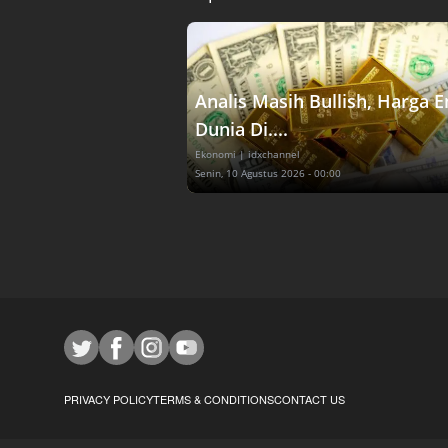
Analis Masih Bullish, Harga 
Dunia Di....
Ekonomi
| idxchannel
Senin, 10 Agustus 2026 - 00:00
PRIVACY POLICY
TERMS & CONDITIONS
CONTACT US