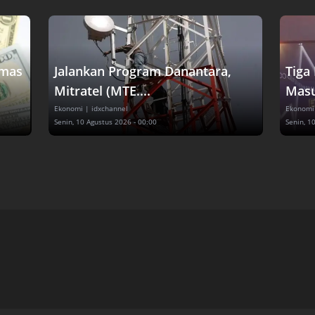
Emas
Jalankan Program Danantara,
Tiga
Mitratel (MTE....
Masu
Ekonomi
| idxchannel
Ekonomi
Senin, 10 Agustus 2026 - 00:00
Senin, 1