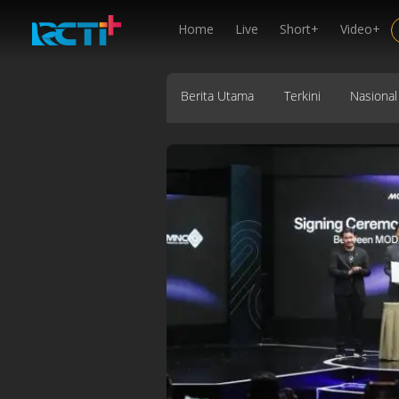
Home
Live
Short+
Video+
Berita Utama
Terkini
Nasional