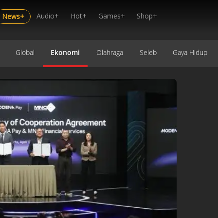
Audio+
Hot+
Games+
Shop+
News+
Global
Ekonomi
Olahraga
Seleb
Gaya Hidup