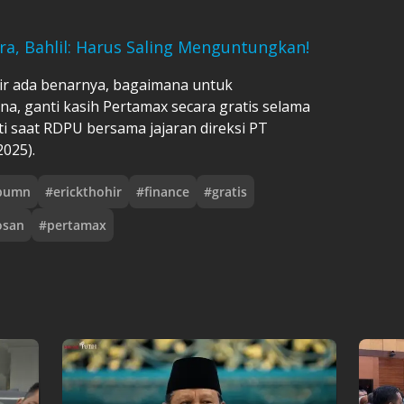
ura, Bahlil: Harus Saling Menguntungkan!
kir ada benarnya, bagaimana untuk
a, ganti kasih Pertamax secara gratis selama
ti saat RDPU bersama jajaran direksi PT
2025).
bumn
#
erickthohir
#
finance
#
gratis
osan
#
pertamax