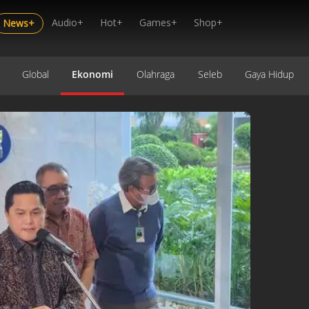
Audio+
Hot+
Games+
Shop+
News+
Global
Ekonomi
Olahraga
Seleb
Gaya Hidup