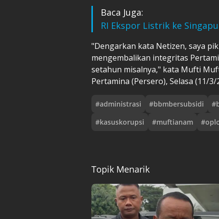
Baca Juga:
RI Ekspor Listrik ke Singap
"Dengarkan kata Netizen, saya pi
mengembalikan integritas Pertamin
setahun misalnya," kata Mufti Muf
Pertamina (Persero), Selasa (11/3/
#
administrasi
#
bbmbersubsidi
#
#
kasuskorupsi
#
muftianam
#
opl
Topik Menarik