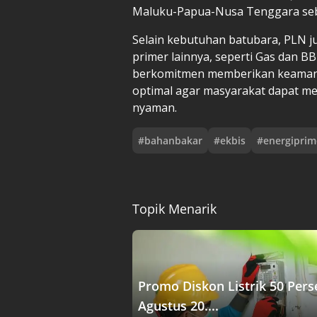
Maluku-Papua-Nusa Tenggara seb
Selain kebutuhan batubara, PLN j
primer lainnya, seperti Gas dan B
berkomitmen memberikan keamana
optimal agar masyarakat dapat m
nyaman.
#
bahanbakar
#
ekbis
#
energiprim
Topik Menarik
Promo Diskon Listrik 50 Pers
Agustus 20....