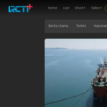
Home
Live
Short+
Video+
Berita Utama
Terkini
Nasional