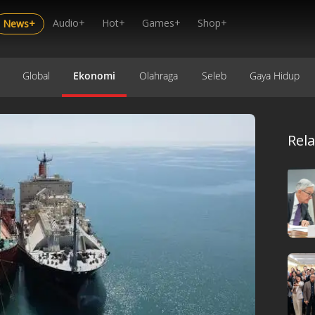
Audio+
Hot+
Games+
Shop+
News+
Global
Ekonomi
Olahraga
Seleb
Gaya Hidup
Rel