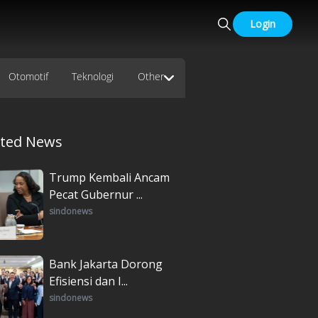
Login
Otomotif
Teknologi
Other
ated News
Trump Kembali Ancam
Pecat Gubernur ...
sindonews
Bank Jakarta Dorong
Efisiensi dan I...
sindonews