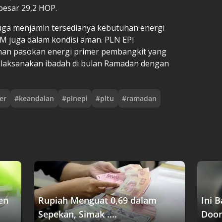
esar 29,2 HOP.
uga menjamin tersedianya kebutuhan energi
BM juga dalam kondisi aman. PLN EPI
n pasokan energi primer pembangkit yang
elaksanakan ibadah di bulan Ramadan dengan
er
#
keandalan
#
plnepi
#
pltu
#
ramadan
en
Rupiah Menguat 0,69 dalam
Ini 
Sepekan, Simak ....
Doom