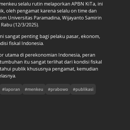
menkeu selalu rutin melaporkan APBN KiTa, ini
lik, oleh pengamat karena selalu on time dan
nom Universitas Paramadina, Wijayanto Samirin
Rabu (12/3/2025).
i sangat penting bagi pelaku pasar, ekonom,
si fiskal Indonesia.
ktor utama di perekonomian Indonesia, peran
buhan itu sangat terlihat dari kondisi fiskal
iketahui publik khususnya pengamat, kemudian
elasnya.
#
laporan
#
menkeu
#
prabowo
#
publikasi