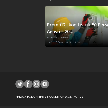
Promo Diskon Listrik 50 Pers
Agustus 20....
Ekonomi
| okezone
Jum'at, 7 Agustus 2026 - 22:23
PRIVACY POLICY
TERMS & CONDITIONS
CONTACT US