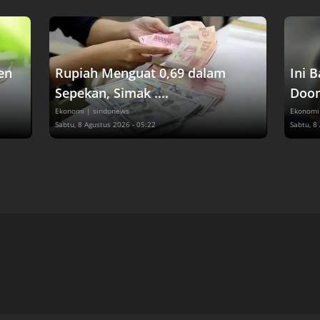
en
Rupiah Menguat 0,69 dalam
Ini 
Sepekan, Simak ....
Doom
Ekonomi
| sindonews
Ekonomi
Sabtu, 8 Agustus 2026 - 05:22
Sabtu, 8