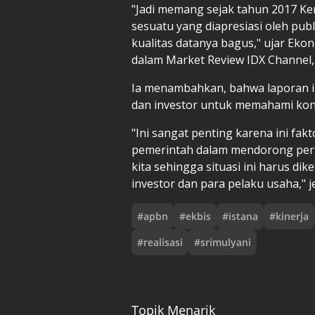
"Jadi memang sejak tahun 2017 Ke
sesuatu yang diapresiasi oleh pub
kualitas datanya bagus," ujar Eko
dalam Market Review IDX Channel, 
Ia menambahkan, bahwa laporan in
dan investor untuk memahami kondi
"Ini sangat penting karena ini fa
pemerintah dalam mendorong pertum
kita sehingga situasi ini harus d
investor dan para pelaku usaha," j
#
apbn
#
ekbis
#
istana
#
kinerja
#
realisasi
#
srimulyani
Topik Menarik