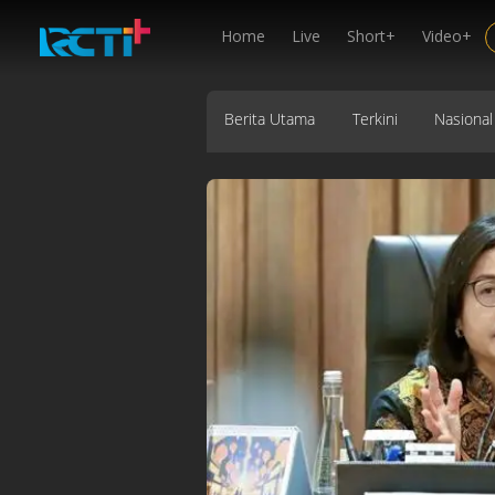
Home
Live
Short+
Video+
Berita Utama
Terkini
Nasional