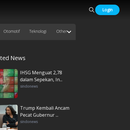
Login
Otomotif
Teknologi
Other
ated News
IHSG Menguat 2,78
dalam Sepekan, In...
sindonews
Trump Kembali Ancam
Pecat Gubernur ...
sindonews