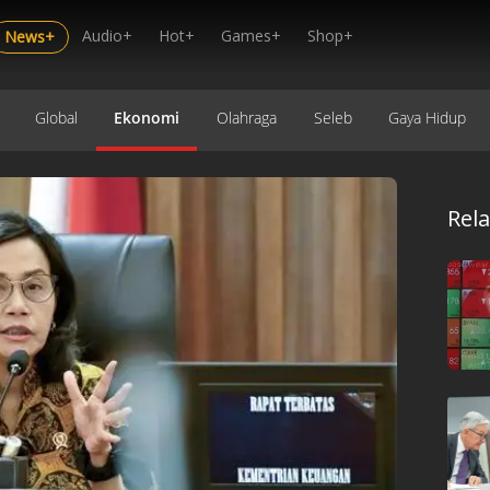
Audio+
Hot+
Games+
Shop+
News+
Global
Ekonomi
Olahraga
Seleb
Gaya Hidup
Rel