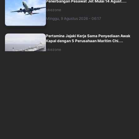
Penerbangan Pesawat Jet Mulai 14 Agust....
okezone
Minggu, 9 Agustus 2026 - 06:17
Pertamina Jajaki Kerja Sama Penyediaan Awak
Kapal dengan 5 Perusahaan Maritim Chi....
okezone
Minggu, 9 Agustus 2026 - 05:44
Perusahaan dalam Bayang-Bayang Pailit, Ujian
Minat Investasi Asing
okezone
Minggu, 9 Agustus 2026 - 05:33
Bahaya Proyek Migas Molor, Target Produksi
Terancam
okezone
Minggu, 9 Agustus 2026 - 04:22