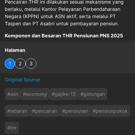
Pencairan THR ini dilakukan sesuai mekanisme yang
berlaku, melalui Kantor Pelayanan Perbendaharaan
Negara (KPPN) untuk ASN aktif, serta melalui PT
Taspen dan PT Asabri untuk pembayaran pensiun.
Komponen dan Besaran THR Pensiunan PNS 2025
Halaman
1
2
3
Original Source
#
asn
#
economy
#
gajike-13
#
golongan
#
lebaran
#
pencairan
#
pensiunan
#
pensiunpokok
#
thr