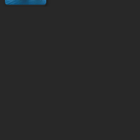
Nasabah Makin Modern, Bank Percepat
Ekosistem Digital
okezone
Minggu, 9 Agustus 2026 - 09:58
Bansos Pangan Agustus 2026 Cair Usai Keluhan
Harga Beras Mahal
okezone
Minggu, 9 Agustus 2026 - 09:39
Produksi Naik, Indonesia Produsen Beras
Terbesar Keempat Dunia
okezone
Minggu, 9 Agustus 2026 - 08:27