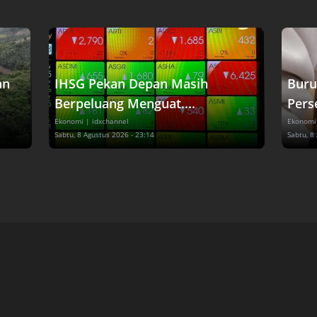
an
IHSG Pekan Depan Masih
Buru
Berpeluang Menguat....
Perse
Ekonomi
| idxchannel
Ekonomi
Sabtu, 8 Agustus 2026 - 23:14
Sabtu, 8