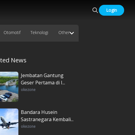
Login
Otomotif
Teknologi
Other
ated News
Jembatan Gantung
Geser Pertama di I...
okezone
Bandara Husein
Sastranegara Kembali...
okezone