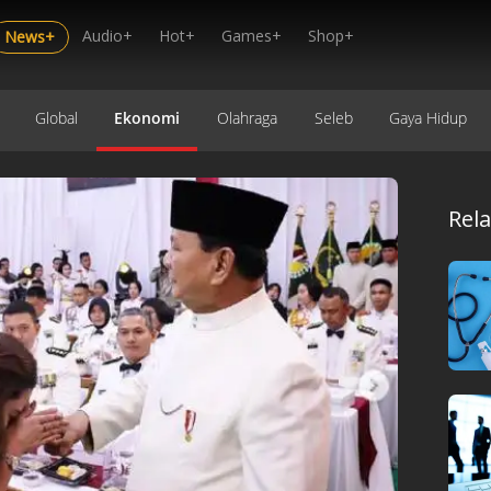
Audio+
Hot+
Games+
Shop+
News+
Global
Ekonomi
Olahraga
Seleb
Gaya Hidup
Rel