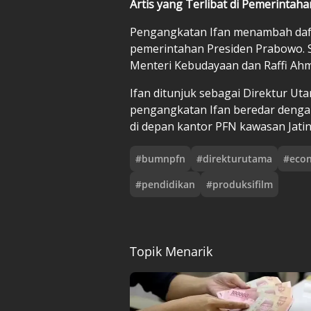
Artis yang Terlibat di Pemerintah
Pengangkatan Ifan menambah dafta
pemerintahan Presiden Prabowo. S
Menteri Kebudayaan dan Raffi Ahm
Ifan ditunjuk sebagai Direktur Ut
pengangkatan Ifan beredar denga
di depan kantor PFN kawasan Jatin
#
bumnpfn
#
direkturutama
#
eco
#
pendidikan
#
produksifilm
Topik Menarik