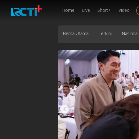
Home
Live
Short+
Video+
Berita Utama
Terkini
Nasional