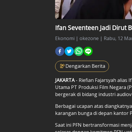
Ifan Seventeen Jadi Dirut 
Ekonomi
|
okezone |
Rabu, 12 Mar
Dengarkan Berita
JAKARTA
- Riefian Fajarsyah alias
Utama PT Produksi Film Negara (
bergerak di bidang industri audiovi
Berbagai ucapan atas diangkatnya
karangan bunga di depan kantor P
Saat ini PFN bertransformasi menj
selaras dengan komitmen PFN un