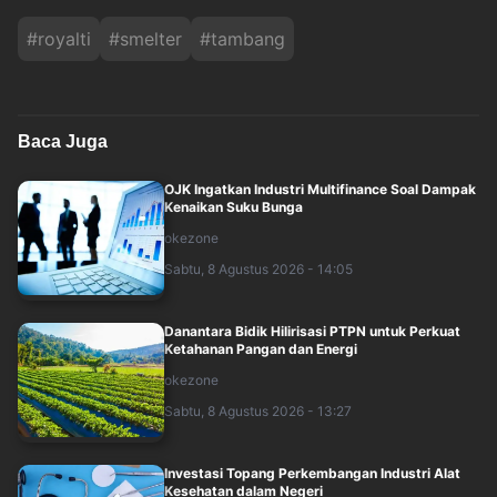
#
royalti
#
smelter
#
tambang
Baca Juga
OJK Ingatkan Industri Multifinance Soal Dampak
Kenaikan Suku Bunga
okezone
Sabtu, 8 Agustus 2026 - 14:05
Danantara Bidik Hilirisasi PTPN untuk Perkuat
Ketahanan Pangan dan Energi
okezone
Sabtu, 8 Agustus 2026 - 13:27
Investasi Topang Perkembangan Industri Alat
Kesehatan dalam Negeri