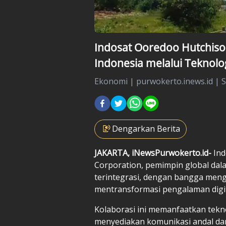
Indosat Ooredoo Hutchison
Indonesia melalui Teknol
Ekonomi
|
purwokerto.inews.id |
S
Dengarkan Berita
JAKARTA, iNewsPurwokerto.id-
Ind
Corporation, pemimpin global dala
terintegrasi, dengan bangga men
mentransformasi pengalaman digita
Kolaborasi ini memanfaatkan tekn
menyediakan komunikasi andal dan