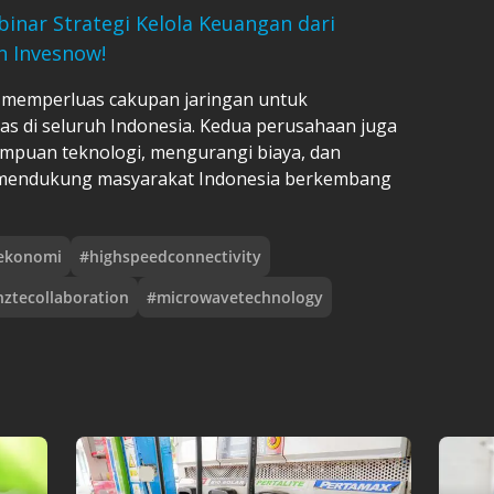
binar Strategi Kelola Keuangan dari
 Invesnow!
s memperluas cakupan jaringan untuk
s di seluruh Indonesia. Kedua perusahaan juga
puan teknologi, mengurangi biaya, dan
a mendukung masyarakat Indonesia berkembang
ekonomi
#
highspeedconnectivity
hztecollaboration
#
microwavetechnology