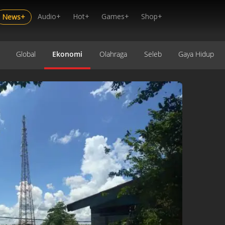
Audio+
Hot+
Games+
Shop+
News+
Global
Ekonomi
Olahraga
Seleb
Gaya Hidup